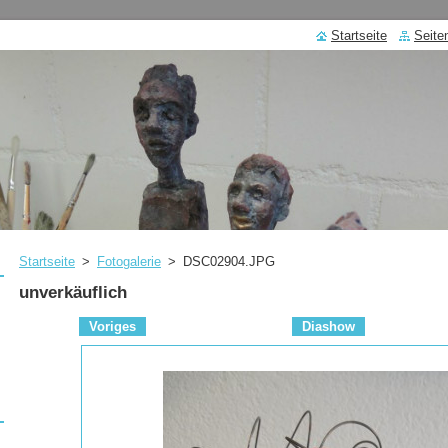
Startseite
Seite
Startseite
>
Fotogalerie
>
DSC02904.JPG
unverkäuflich
Voriges
Diashow