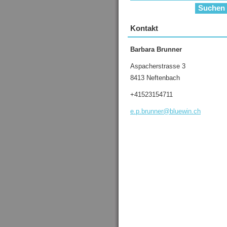
Kontakt
Barbara Brunner
Aspacherstrasse 3
8413 Neftenbach
+41523154711
e.p.brun
ner@blue
win.ch