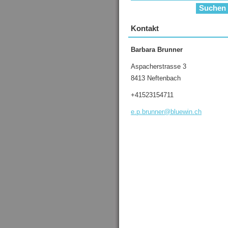
Kontakt
Barbara Brunner
Aspacherstrasse 3
8413 Neftenbach
+41523154711
e.p.brun
ner@blue
win.ch